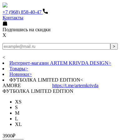
+7 (968) 858-40-47
Контакты
Подпишись на скидки
X
<
Интернет-магазин ARTEM KRIVDA DESIGN
>
Товары
>
Новинки
>
ФУТБОЛКА LIMITED EDITION
<
AMORE
https://t.me/artemkrivda
ФУТБОЛКА LIMITED EDITION
XS
S
M
L
XL
3900₽